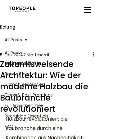
Beitrag
All Posts
All Posts
5. Jan. 2024
2 Min. Lesezeit
Zukunftsweisende
Business Insights
Architektur: Wie der
Baubranche
moderne Holzbau die
Human Resources
Tipps & Best Practices
Baubranche
Für Arbeitnehmer
revolutioniert
Recruiting Essentials
Holzbau revolutioniert die 
FAQ
Baubranche durch eine 
Kombination aus Nachhaltigkeit, 