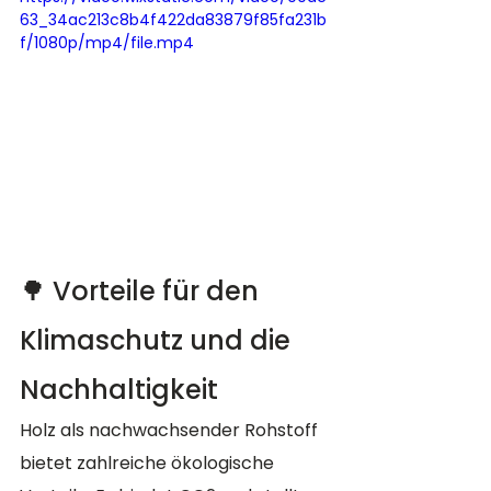
63_34ac213c8b4f422da83879f85fa231b
f/1080p/mp4/file.mp4
🌳 Vorteile für den 
Klimaschutz und die 
Nachhaltigkeit
Holz als nachwachsender Rohstoff 
bietet zahlreiche ökologische 