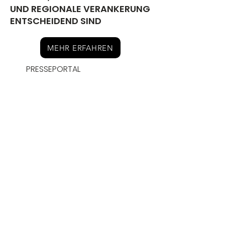
UND REGIONALE VERANKERUNG
ENTSCHEIDEND SIND
MEHR ERFAHREN
PRESSEPORTAL
GENERATION Z TRIFFT
ARBEITSWELT: HEADHUNTER
VERRÄT, WIE DIE BAUBRANCHE
DIE ANSPRÜCHE JUNGER
TALENTE ERFÜLLT
MEHR ERFAHREN