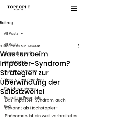
Beitrag
All Posts
All Posts
3. Mai 2024
3 Min. Lesezeit
Was tun beim
Business Insights
Imposter-Syndrom?
Baubranche
Strategien zur
Human Resources
Tipps & Best Practices
Überwindung der
Für Arbeitnehmer
Selbstzweifel
Recruiting Essentials
Das Imposter-Syndrom, auch 
FAQ
bekannt als Hochstapler-
Phänomen, ist ein weit verbreitetes 