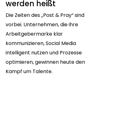
werden heißt 
Die Zeiten des „Post & Pray“ sind 
vorbei. Unternehmen, die ihre 
Arbeitgebermarke klar 
kommunizieren, Social Media 
intelligent nutzen und Prozesse 
optimieren, gewinnen heute den 
Kampf um Talente.
🎯 
Sie führen ein Bauunternehmen 
und sind auf der Suche nach 
qualifizierten Fach- und 
Führungskräften? 
Dann lassen Sie 
uns gemeinsam Ihre 
Recruitingstrategie auf ein neues 