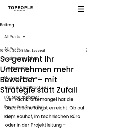
Beitrag
All Posts
All Posts
16. Okt. 2025
3 Min. Lesezeit
So gewinnt Ihr
Business Insights
Unternehmen mehr
Baubranche
Bewerber – mit
Human Resources
Tipps & Best Practices
Strategie statt Zufall
Für Arbeitnehmer
Der Fachkräftemangel hat die 
Recruiting Essentials
Baubranche längst erreicht. Ob auf 
dem Bauhof, im technischen Büro 
FAQ
oder in der Projektleitung – 