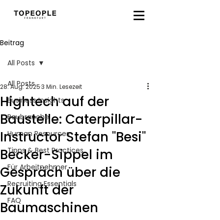
Beitrag
All Posts
All Posts
28. Aug. 2025
3 Min. Lesezeit
Hightech auf der
Business Insights
Baustelle: Caterpillar-
Baubranche
Instructor Stefan "Besi"
Human Resources
Tipps & Best Practices
Becker-Sippel im
Für Arbeitnehmer
Gespräch über die
Recruiting Essentials
Zukunft der
FAQ
Baumaschinen