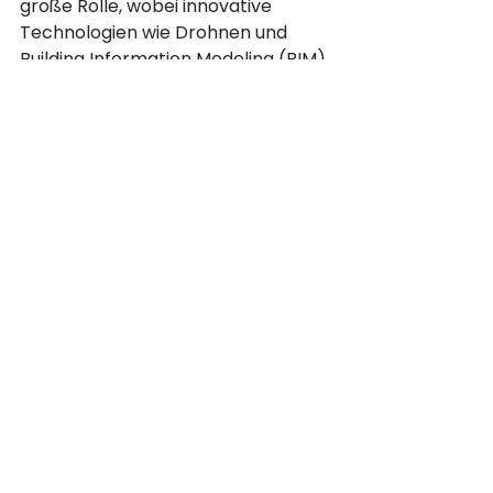
große Rolle, wobei innovative 
Technologien wie Drohnen und 
Building Information Modeling (BIM) 
zum Einsatz kommen. Die Zukunft 
bleibt also spannend für Dr. 
Thomas Franke – und auch für 
CDM Smith.
Schaue dir die gesamte Podcast-
Episode mit Dr. Thomas Franke als 
Gast hier an:
https://www.youtube.com/watch?
v=J51AOFCQ-8w