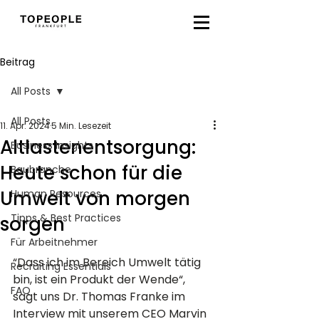
Beitrag
All Posts
All Posts
11. Apr. 2024
5 Min. Lesezeit
Altlastenentsorgung:
Business Insights
Heute schon für die
Baubranche
Umwelt von morgen
Human Resources
Tipps & Best Practices
sorgen
Für Arbeitnehmer
“Dass ich im Bereich Umwelt tätig 
Recruiting Essentials
bin, ist ein Produkt der Wende“, 
FAQ
sagt uns Dr. Thomas Franke im 
Interview mit unserem CEO Marvin 