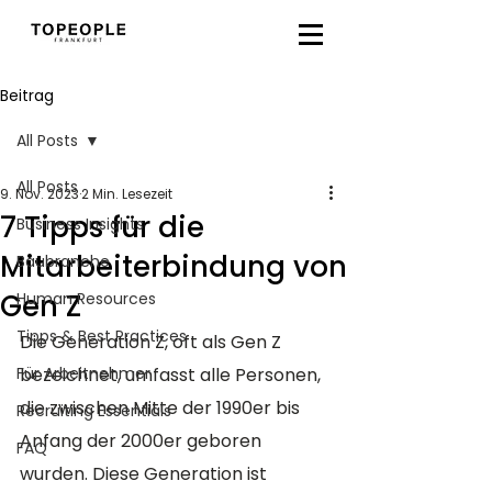
Beitrag
All Posts
All Posts
9. Nov. 2023
2 Min. Lesezeit
7 Tipps für die
Business Insights
Mitarbeiterbindung von
Baubranche
Gen Z
Human Resources
Tipps & Best Practices
Die Generation Z, oft als Gen Z 
Für Arbeitnehmer
bezeichnet, umfasst alle Personen, 
die zwischen Mitte der 1990er bis 
Recruiting Essentials
Anfang der 2000er geboren 
FAQ
wurden. Diese Generation ist 