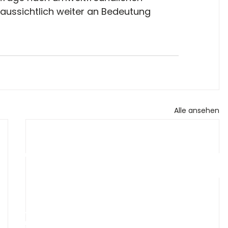
aussichtlich weiter an Bedeutung 
Alle ansehen
TIEREN SIE U
+49 1512 3067178
info@topeople.de