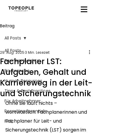
Beitrag
All Posts
All Posts
29. Aug. 2025
3 Min. Lesezeit
Fachplaner LST:
Business Insights
Aufgaben, Gehalt und
Baubranche
Karriereweg in der Leit-
Human Resources
Tipps & Best Practices
und Sicherungstechnik
Für Arbeitnehmer
Ohne sie läuft nichts – 
Recruiting Essentials
wortwörtlich. Fachplanerinnen und 
Fachplaner für Leit- und 
FAQ
Sicherungstechnik (LST) sorgen im 