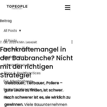
Beitrag
All Posts
All Posts
7. Okt. 2025
4 Min. Lesezeit
Fachkräftemangel in
Business Insights
der Baubranche? Nicht
Baubranche
mit der richtigen
Human Resources
Tipps & Best Practices
Strategie!
Für Arbeitnehmer
Gleisbauer, Tiefbauer, Poliere – 
Recruiting Essentials
gute Leute zu finden, ist schwer. 
Noch schwerer ist es, sie wirklich zu 
FAQ
gewinnen. 
Viele Bauunternehmen 