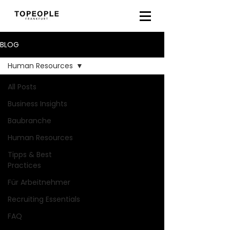
BLOG
Human Resources
All Posts
Business Insights
Baubranche
Human Resources
Tipps & Best
Practices
Für Arbeitnehmer
Recruiting Essentials
FAQ