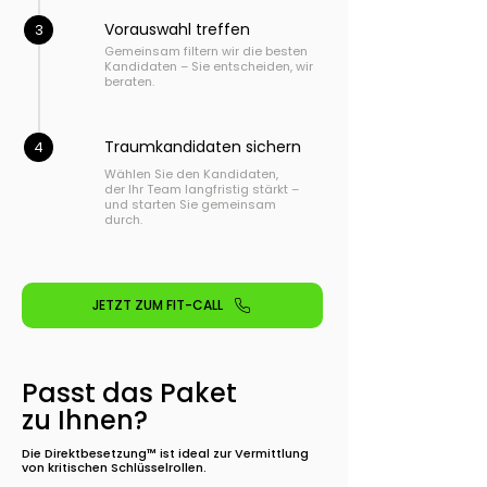
Vorauswahl treffen
3
Gemeinsam filtern wir die besten
Kandidaten – Sie entscheiden, wir
beraten.
Traumkandidaten sichern
4
Wählen Sie den Kandidaten,
der Ihr Team langfristig stärkt –
und starten Sie gemeinsam
durch.
JETZT ZUM FIT-CALL
Passt das Paket
zu Ihnen?
Die Direktbesetzung
™
ist ideal zur Vermittlung
von kritischen Schlüsselrollen.