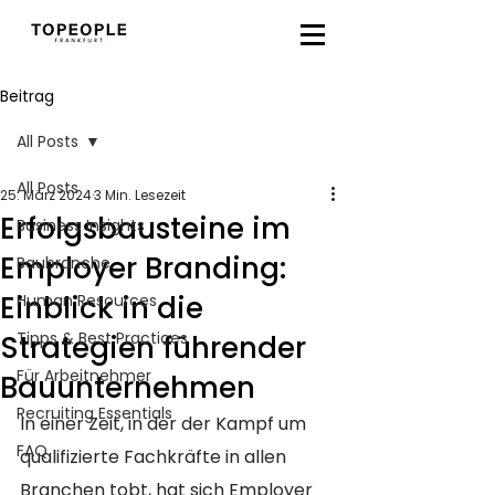
Beitrag
All Posts
All Posts
25. März 2024
3 Min. Lesezeit
Erfolgsbausteine im
Business Insights
Employer Branding:
Baubranche
Einblick in die
Human Resources
Tipps & Best Practices
Strategien führender
Für Arbeitnehmer
Bauunternehmen
Recruiting Essentials
In einer Zeit, in der der Kampf um 
FAQ
qualifizierte Fachkräfte in allen 
Branchen tobt, hat sich Employer 