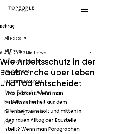
Beitrag
All Posts
All Posts
6. Aug. 2025
3 Min. Lesezeit
Wie Arbeitsschutz in der
Business Insights
Baubranche über Leben
Baubranche
und Tod entscheidet
Human Resources
Tipps & Best Practices
Was passiert, wenn man 
Für Arbeitnehmer
Arbeitssicherheit aus dem 
Elfenbeinturm holt und mitten in 
Recruiting Essentials
den rauen Alltag der Baustelle 
FAQ
stellt? Wenn man Paragraphen 