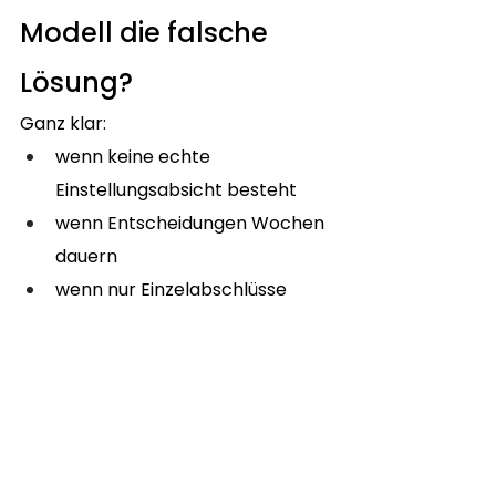
Modell die falsche 
Lösung?
Ganz klar:
wenn keine echte 
Einstellungsabsicht besteht
wenn Entscheidungen Wochen 
dauern
wenn nur Einzelabschlüsse 
erwartet werden
wenn Recruiting weiterhin 
„nebenbei“ laufen soll
Eine Recruiting-Abteilung auf Zeit 
ist kein Notnagel – sondern ein 
strategischer Wachstumshebel
.