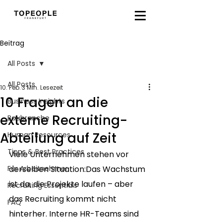
Beitrag
All Posts
All Posts
10. Feb.
3 Min. Lesezeit
10 Fragen an die
Business Insights
externe Recruiting-
Baubranche
Abteilung auf Zeit
Human Resources
Tipps & Best Practices
Viele Unternehmen stehen vor 
Für Arbeitnehmer
derselben Situation:Das Wachstum 
ist da, die Projekte laufen – aber 
Recruiting Essentials
das Recruiting kommt nicht 
FAQ
hinterher. Interne HR-Teams sind 