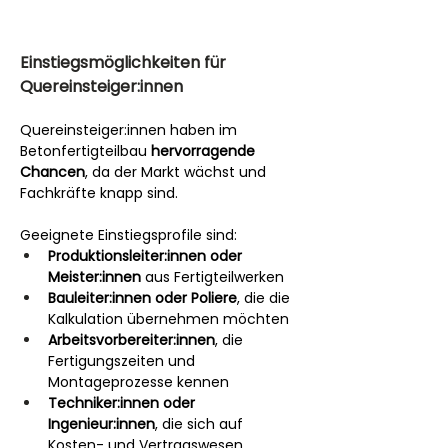
Einstiegsmöglichkeiten für 
Quereinsteiger:innen
Quereinsteiger:innen haben im 
Betonfertigteilbau 
hervorragende 
Chancen
, da der Markt wächst und 
Fachkräfte knapp sind. 
Geeignete Einstiegsprofile sind:
Produktionsleiter:innen oder 
Meister:innen
 aus Fertigteilwerken
Bauleiter:innen oder Poliere
, die die 
Kalkulation übernehmen möchten
Arbeitsvorbereiter:innen
, die 
Fertigungszeiten und 
Montageprozesse kennen
Techniker:innen oder 
Ingenieur:innen
, die sich auf 
Kosten- und Vertragswesen 