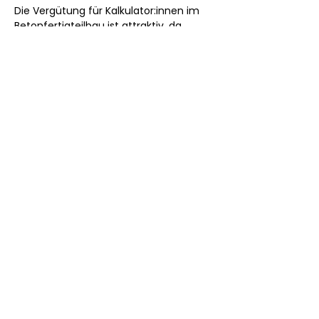
Die Vergütung für Kalkulator:innen im 
Betonfertigteilbau ist attraktiv, da 
Fachwissen in diesem Spezialsegment 
rar ist.
Bruttogehalt – Festanstellung:
Erfahrungsstufe
Brutto / Jahr (€)
Berufseinsteiger:i
ca. 
42.000 – 
n (nach 
52.000 €
Studium/Ausbild
ung)
mit 3–5 Jahren 
ca. 
52.000 – 
Erfahrung
68.000 €
erfahrene 
ca. 
68.000 – 
Kalkulator:innen 
82.000 €
Fertigteilbau