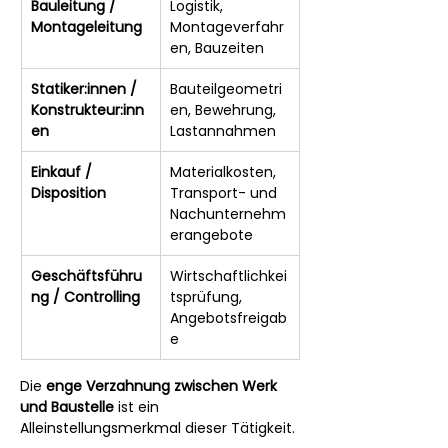
Bauleitung / 
Logistik, 
Montageleitung
Montageverfahr
en, Bauzeiten
Statiker:innen / 
Bauteilgeometri
Konstrukteur:inn
en, Bewehrung, 
en
Lastannahmen
Einkauf / 
Materialkosten, 
Disposition
Transport- und 
Nachunternehm
erangebote
Geschäftsführu
Wirtschaftlichkei
ng / Controlling
tsprüfung, 
Angebotsfreigab
e
Die 
enge Verzahnung zwischen Werk 
und Baustelle
 ist ein 
Alleinstellungsmerkmal dieser Tätigkeit.