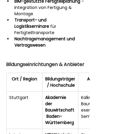
BIM-gestützte Fertigteilplanung
 – 
Integration von Fertigung & 
Montage
Transport- und 
Logistikseminare
 für 
Fertigteiltransporte
Nachtragsmanagement und 
Vertragswesen
Bildungseinrichtungen & Anbieter
Ort / Region
Bildungsträger
Angebot
 / Hochschule
Stuttgart
Akademie 
Kalkulation, 
der 
Bauvertragsw
Bauwirtschaft
esen, iTWO-
 Baden-
Seminare
Württemberg