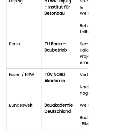
Leipzig
HTWK Leipzig 
Studiengang 
– Institut für 
& 
Betonbau
Weiterbildung
Beton-/Fertig
teilbau
Berlin
TU Berlin – 
Seminare 
Baubetrieb
Kalkulation, 
Projektmanag
ement
Essen / NRW
TÜV NORD 
Vertragsrecht,
Akademie
Nachtragsma
nagement
Bundesweit
Bauakademie 
Weiterbildung
Deutschland
Baukalkulation
, BIM