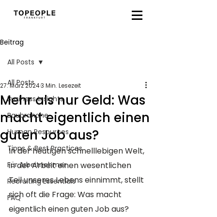
Beitrag
All Posts
All Posts
27. März 2024
3 Min. Lesezeit
Mehr als nur Geld: Was
Business Insights
macht eigentlich einen
Baubranche
guten Job aus?
Human Resources
Tipps & Best Practices
In der heutigen schnelllebigen Welt, 
Für Arbeitnehmer
in der Arbeit einen wesentlichen 
Teil unseres Lebens einnimmt, stellt 
Recruiting Essentials
sich oft die Frage: Was macht 
FAQ
eigentlich einen guten Job aus? 