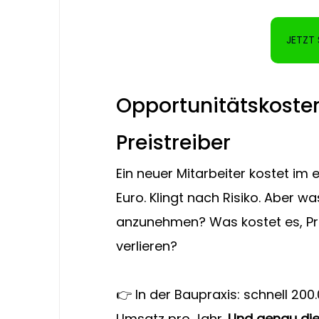
JETZT 
Opportunitätskosten
Preistreiber
Ein neuer Mitarbeiter kostet im e
Euro. Klingt nach Risiko. Aber wa
anzunehmen? Was kostet es, Pro
verlieren?
👉 In der Baupraxis: schnell 20
Umsatz pro Jahr. 
Und genau dies