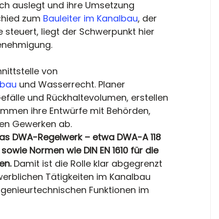
h auslegt und ihre Umsetzung 
chied zum 
Bauleiter im Kanalbau
, der 
 steuert, liegt der Schwerpunkt hier 
enehmigung.
nittstelle von 
fbau
 und Wasserrecht. Planer 
fälle und Rückhaltevolumen, erstellen 
immen ihre Entwürfe mit Behörden, 
en Gewerken ab.
 das DWA-Regelwerk – etwa DWA-A 118 
owie Normen wie DIN EN 1610 für die 
en.
 Damit ist die Rolle klar abgegrenzt 
erblichen Tätigkeiten im Kanalbau 
ngenieurtechnischen Funktionen im 