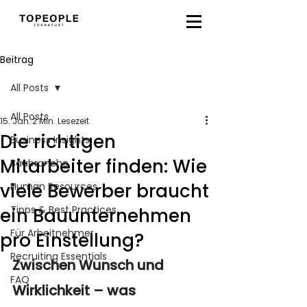
Beitrag
All Posts
All Posts
15. Jan.
2 Min. Lesezeit
Die richtigen
Business Insights
Mitarbeiter finden: Wie
Baubranche
viele Bewerber braucht
Human Resources
Tipps & Best Practices
ein Bauunternehmen
Für Arbeitnehmer
pro Einstellung?
Recruiting Essentials
Zwischen Wunsch und 
FAQ
Wirklichkeit – was 