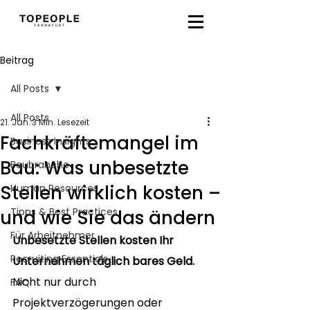
Beitrag
All Posts
All Posts
21. Jan.
3 Min. Lesezeit
Fachkräftemangel im
Business Insights
Bau: Was unbesetzte
Baubranche
Stellen wirklich kosten –
Human Resources
Tipps & Best Practices
und wie Sie das ändern
Für Arbeitnehmer
Unbesetzte Stellen kosten Ihr 
Recruiting Essentials
Unternehmen täglich bares Geld.
Nicht nur durch 
FAQ
Projektverzögerungen oder 