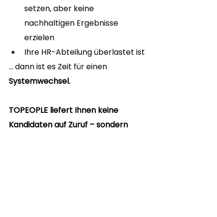
setzen, aber keine 
nachhaltigen Ergebnisse 
erzielen
Ihre HR-Abteilung überlastet ist
… dann ist es Zeit für einen 
Systemwechsel.
TOPEOPLE liefert Ihnen keine 
Kandidaten auf Zuruf – sondern 
Recruiting-Kapazität, auf die Sie 
sich verlassen können.
👉 
Jetzt mehr erfahren oder direkt 
ein Gespräch vereinbaren
: