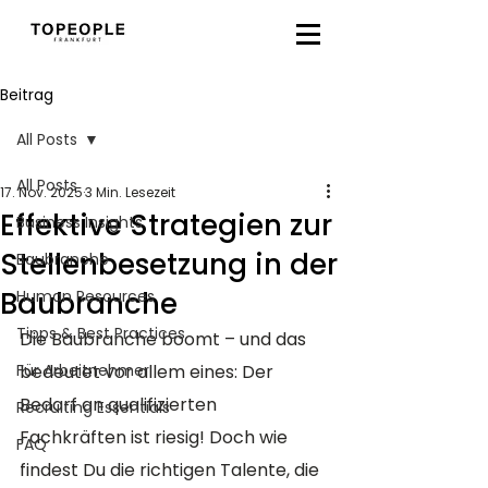
Beitrag
All Posts
All Posts
17. Nov. 2025
3 Min. Lesezeit
Effektive Strategien zur
Business Insights
Stellenbesetzung in der
Baubranche
Baubranche
Human Resources
Tipps & Best Practices
Die Baubranche boomt – und das 
Für Arbeitnehmer
bedeutet vor allem eines: Der 
Bedarf an qualifizierten 
Recruiting Essentials
Fachkräften ist riesig! Doch wie 
FAQ
findest Du die richtigen Talente, die 