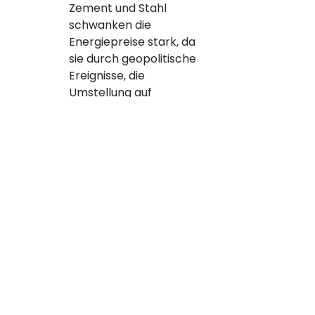
Zement und Stahl 
schwanken die 
Energiepreise stark, da 
sie durch geopolitische 
Ereignisse, die 
Umstellung auf 
erneuerbare Energien 
und Marktdynamiken 
beeinflusst werden. So 
können auch steigende 
Ölpreise die Kosten für 
die Produktion und den 
Transport dieser 
Baumaterialien erhöhen.