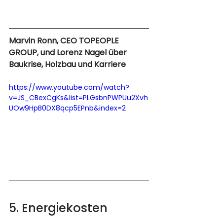
Marvin Ronn, CEO TOPEOPLE 
GROUP, und Lorenz Nagel über 
Baukrise, Holzbau und Karriere
https://www.youtube.com/watch?
v=JS_CBexCgKs&list=PLGsbnPWPUu2Xvh
UOw9HpB0DX8qcp5EPnb&index=2
5. Energiekosten