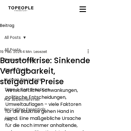
Beitrag
All Posts
All Posts
19. Feb. 2024
4 Min. Lesezeit
Baustoffkrise: Sinkende
Business Insights
Verfügbarkeit,
Baubranche
steigende Preise
Human Resources
Tipps & Best Practices
Wirtschaftliche Schwankungen, 
politische Entscheidungen, 
Für Arbeitnehmer
Umweltauflagen – viele Faktoren 
Recruiting Essentials
für die Baukrise gehen Hand in 
Hand. Eine maßgebliche Ursache 
FAQ
für die noch immer anhaltende, 