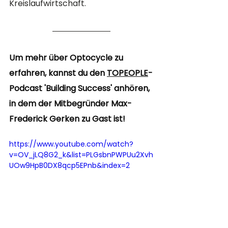
Kreislaufwirtschaft.
Um mehr über Optocycle zu 
erfahren, kannst du den 
TOPEOPLE
-
Podcast 'Building Success' anhören, 
in dem der Mitbegründer Max-
Frederick Gerken zu Gast ist!
https://www.youtube.com/watch?
v=OV_jLQ8G2_k&list=PLGsbnPWPUu2Xvh
UOw9HpB0DX8qcp5EPnb&index=2