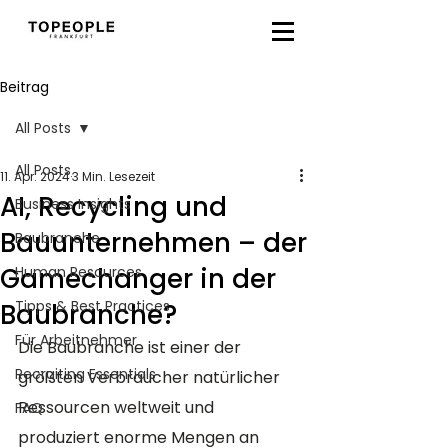
Beitrag
All Posts
All Posts
11. Apr. 2024
3 Min. Lesezeit
AI, Recycling und
Business Insights
Bauunternehmen – der
Baubranche
Gamechanger in der
Human Resources
Tipps & Best Practices
Baubranche?
Für Arbeitnehmer
Die Baubranche ist einer der 
Recruiting Essentials
größten Verbraucher natürlicher 
Ressourcen weltweit und 
FAQ
produziert enorme Mengen an 