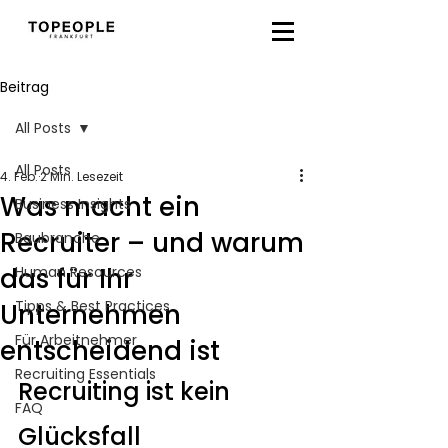
Beitrag
All Posts
All Posts
4. Feb.
2 Min. Lesezeit
Was macht ein
Business Insights
Recruiter – und warum
Baubranche
das für Ihr
Human Resources
Tipps & Best Practices
Unternehmen
Für Arbeitnehmer
entscheidend ist
Recruiting Essentials
Recruiting ist kein 
FAQ
Glücksfall