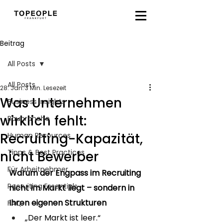
Beitrag
All Posts
All Posts
28. Jan.
3 Min. Lesezeit
Was Unternehmen
Business Insights
wirklich fehlt:
Baubranche
Recruiting-Kapazität,
Human Resources
Tipps & Best Practices
nicht Bewerber
Für Arbeitnehmer
Warum der Engpass im Recruiting 
Recruiting Essentials
nicht im Markt liegt – sondern in 
Ihren eigenen Strukturen
FAQ
„Der Markt ist leer.“