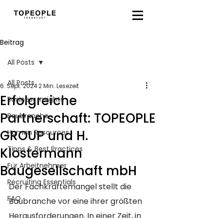
Beitrag
All Posts
All Posts
6. Sept. 2024
2 Min. Lesezeit
Erfolgreiche
Business Insights
Partnerschaft: TOPEOPLE
Baubranche
GROUP und H.
Human Resources
Tipps & Best Practices
Klostermann
Für Arbeitnehmer
Baugesellschaft mbH
Recruiting Essentials
Der Fachkräftemangel stellt die 
FAQ
Baubranche vor eine ihrer größten 
Herausforderungen. In einer Zeit, in 