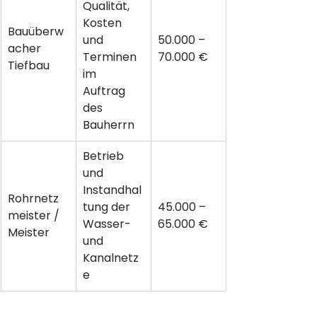
Qualität, 
Kosten 
Bauüberw
und 
50.000 – 
acher 
Terminen 
70.000 €
Tiefbau
im 
Auftrag 
des 
Bauherrn
Betrieb 
und 
Instandhal
Rohrnetz
tung der 
45.000 – 
meister / 
Wasser- 
65.000 €
Meister
und 
Kanalnetz
e