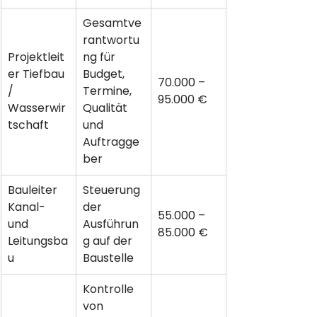
Gesamtve
rantwortu
Projektleit
ng für 
er Tiefbau 
Budget, 
70.000 – 
/ 
Termine, 
95.000 €
Wasserwir
Qualität 
tschaft
und 
Auftragge
ber
Bauleiter 
Steuerung 
Kanal- 
der 
55.000 – 
und 
Ausführun
85.000 €
Leitungsba
g auf der 
u
Baustelle
Kontrolle 
von 