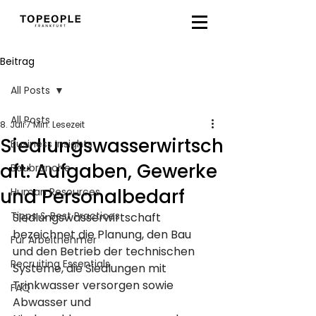
Beitrag
All Posts
All Posts
8. Juli
7 Min. Lesezeit
Siedlungswasserwirtsch
Business Insights
aft: Aufgaben, Gewerke
Baubranche
und Personalbedarf
Human Resources
Tipps & Best Practices
Siedlungswasserwirtschaft 
bezeichnet die Planung, den Bau 
Für Arbeitnehmer
und den Betrieb der technischen 
Recruiting Essentials
Systeme, die Siedlungen mit 
Trinkwasser versorgen sowie 
FAQ
Abwasser und 