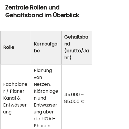
Zentrale Rollen und 
Gehaltsband im Überblick
Gehaltsba
Kernaufga
nd 
Rolle
be
(brutto/Ja
hr)
Planung 
von 
Fachplane
Netzen, 
r / Planer 
Kläranlage
45.000 – 
Kanal & 
n und 
85.000 €
Entwässer
Entwässer
ung
ung über 
die HOAI-
Phasen