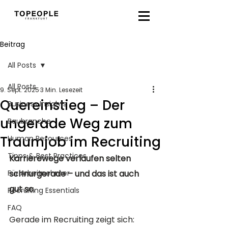
Beitrag
All Posts
All Posts
9. Sept. 2025
3 Min. Lesezeit
Quereinstieg – Der
Business Insights
ungerade Weg zum
Baubranche
Traumjob im Recruiting
Human Resources
Tipps & Best Practices
Karrierewege verlaufen selten 
Für Arbeitnehmer
schnurgerade – und das ist auch 
gut so. 
Recruiting Essentials
FAQ
Gerade im Recruiting zeigt sich: 