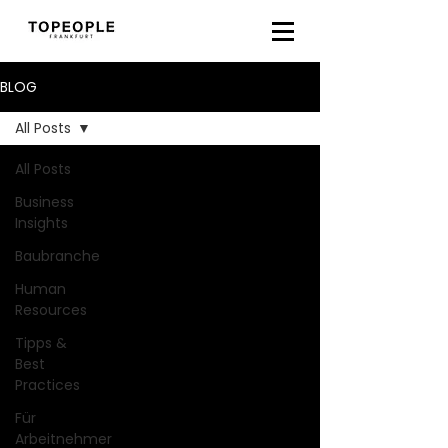
BLOG
All Posts
All Posts
Business
Insights
Baubranche
Human
Resources
Tipps &
Best
Practices
Für
Arbeitnehmer