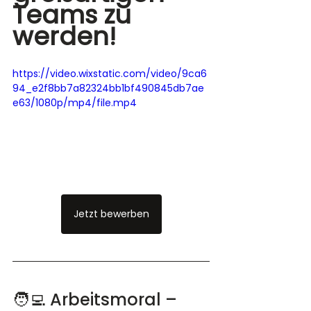
Teams zu 
werden!
https://video.wixstatic.com/video/9ca6
94_e2f8bb7a82324bb1bf490845db7ae
e63/1080p/mp4/file.mp4
Jetzt bewerben
🧑‍💻 Arbeitsmoral – 