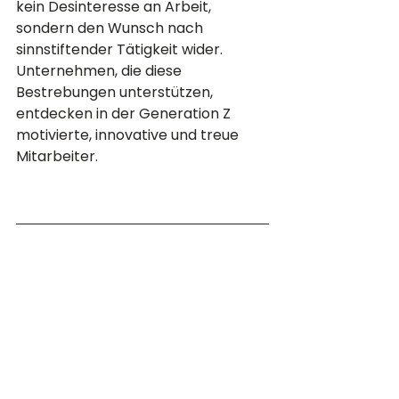
kein Desinteresse an Arbeit, 
sondern den Wunsch nach 
sinnstiftender Tätigkeit wider. 
Unternehmen, die diese 
Bestrebungen unterstützen, 
entdecken in der Generation Z 
motivierte, innovative und treue 
Mitarbeiter.
🙌 Fazit:
Ein gutes Gehalt, Flexibilität, 
Sinnhaftigkeit – die Wünsche von 
Beschäftigten sind nachvollziehbar. 
Deshalb gilt: Ein Jobwechsel ist 