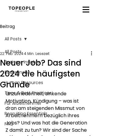
Beitrag
All Posts
All Posts
22. Feb. 2024
4 Min. Lesezeit
Neuer Job? Das sind
Business Insights
2024 die häufigsten
Baubranche
Gründe
Human Resources
Tipps & Best Practices
Unzufriedenheit, sinkende 
Motivation, Kündigung – was ist 
Für Arbeitnehmer
dran am steigenden Missmut von 
Recruiting Essentials
Arbeitnehmern bezüglich ihres 
Jobs? Und was hat die Generation 
FAQ
Z damit zu tun? Wir sind der Sache 