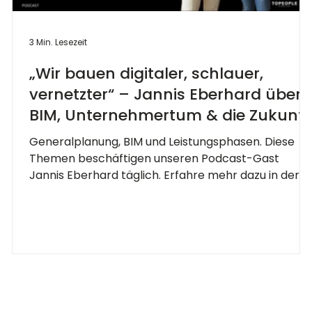
3 Min. Lesezeit
„Wir bauen digitaler, schlauer,
vernetzter“ – Jannis Eberhard über
BIM, Unternehmertum & die Zukunft
der Generalplanung
n
Generalplanung, BIM und Leistungsphasen. Diese
Themen beschäftigen unseren Podcast-Gast
Jannis Eberhard täglich. Erfahre mehr dazu in der
neusten Episode BUILDING SUCCESS!