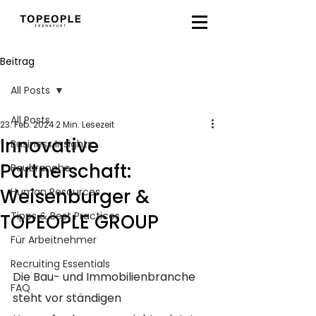
Beitrag
All Posts
All Posts
23. Feb. 2024
2 Min. Lesezeit
Innovative
Business Insights
Partnerschaft:
Baubranche
Weisenburger &
Human Resources
Tipps & Best Practices
TOPEOPLE GROUP
Für Arbeitnehmer
Recruiting Essentials
Die Bau- und Immobilienbranche 
FAQ
steht vor ständigen 