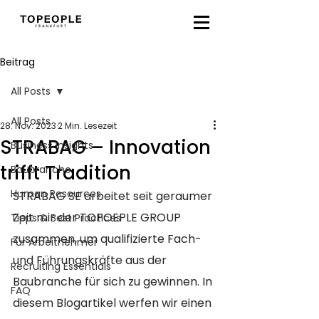
Beitrag
All Posts
All Posts
28. Nov. 2023
2 Min. Lesezeit
STRABAG – Innovation
Business Insights
trifft Tradition
Baubranche
Human Resources
STRABAG SE arbeitet seit geraumer 
Zeit mir der TOPOEPLE GROUP 
Tipps & Best Practices
zusammen, um qualifizierte Fach- 
Für Arbeitnehmer
und Führungskräfte aus der 
Recruiting Essentials
Baubranche für sich zu gewinnen. In 
FAQ
diesem Blogartikel werfen wir einen 