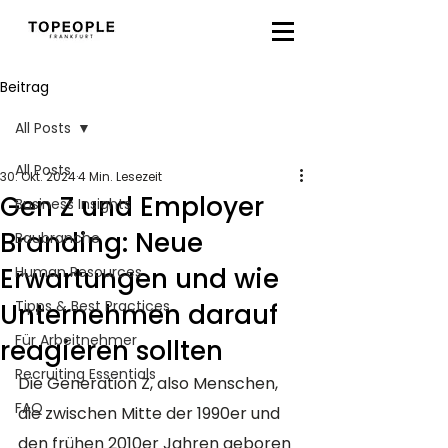
Beitrag
All Posts
All Posts
30. Okt. 2024
4 Min. Lesezeit
Gen Z und Employer
Business Insights
Branding: Neue
Baubranche
Erwartungen und wie
Human Resources
Tipps & Best Practices
Unternehmen darauf
Für Arbeitnehmer
reagieren sollten
Recruiting Essentials
Die Generation Z, also Menschen, 
FAQ
die zwischen Mitte der 1990er und 
den frühen 2010er Jahren geboren 