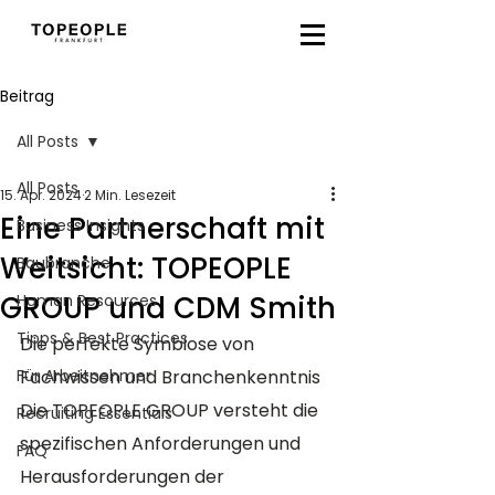
Beitrag
All Posts
All Posts
15. Apr. 2024
2 Min. Lesezeit
Eine Partnerschaft mit
Business Insights
Weitsicht: TOPEOPLE
Baubranche
GROUP und CDM Smith
Human Resources
Tipps & Best Practices
Die perfekte Symbiose von 
Für Arbeitnehmer
Fachwissen und Branchenkenntnis
Die TOPEOPLE GROUP versteht die 
Recruiting Essentials
spezifischen Anforderungen und 
FAQ
Herausforderungen der 