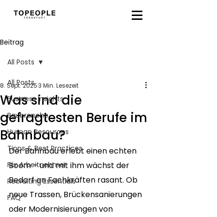
Beitrag
All Posts
All Posts
8. Sept. 2025
3 Min. Lesezeit
Was sind die
Business Insights
gefragtesten Berufe im
Baubranche
Bahnbau?
Human Resources
Tipps & Best Practices
Der Bahnbau erlebt einen echten 
Für Arbeitnehmer
Boom – und mit ihm wächst der 
Bedarf an Fachkräften rasant. Ob 
Recruiting Essentials
neue Trassen, Brückensanierungen 
FAQ
oder Modernisierungen von 