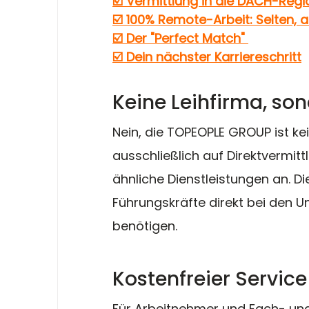
☑️ 
Vermittlung in die DACH-Regi
☑️ 
100% Remote-Arbeit: Selten, 
☑️ 
Der "Perfect Match" 
☑️ 
Dein nächster Karriereschritt
Keine Leihfirma, so
Nein, die TOPEOPLE GROUP ist kein
ausschließlich auf Direktvermitt
ähnliche Dienstleistungen an. D
Führungskräfte direkt bei den U
benötigen.
Kostenfreier Servic
Für Arbeitnehmer und Fach- und 