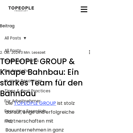
Beitrag
All Posts
All Posts
2. Okt. 2024
3 Min. Lesezeit
TOPEOPLE GROUP &
Business Insights
Knape Bahnbau: Ein
Baubranche
starkes Team für den
Human Resources
Tipps & Best Practices
Bahnbau
Für Arbeitnehmer
Die 
TOPEOPLE GROUP
 ist stolz 
Recruiting Essentials
darauf, enge und erfolgreiche 
Partnerschaften mit 
FAQ
Bauunternehmen in ganz 