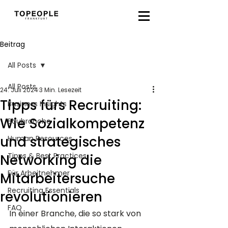
Beitrag
All Posts
All Posts
24. Juli 2024
3 Min. Lesezeit
Tipps fürs Recruiting:
Business Insights
Wie Sozialkompetenz
Baubranche
und strategisches
Human Resources
Tipps & Best Practices
Networking die
Für Arbeitnehmer
Mitarbeitersuche
Recruiting Essentials
revolutionieren
FAQ
In einer Branche, die so stark von 