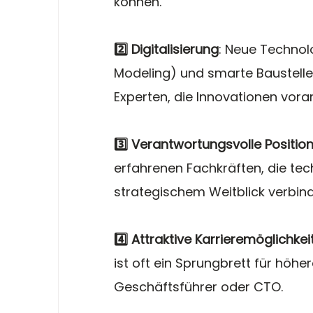
können.
2️⃣ Digitalisierung
: Neue Technolo
Modeling) und smarte Baustel
Experten, die Innovationen vora
3️⃣ Verantwortungsvolle Positio
erfahrenen Fachkräften, die te
strategischem Weitblick verbin
4️⃣ Attraktive Karrieremöglichkei
ist oft ein Sprungbrett für höhe
Geschäftsführer oder CTO.