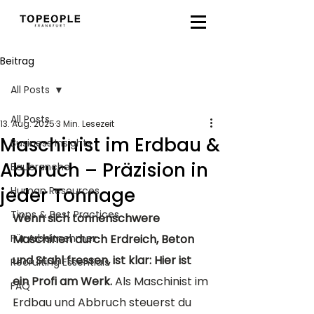
Beitrag
All Posts
All Posts
13. Aug. 2025
3 Min. Lesezeit
Maschinist im Erdbau &
Business Insights
Abbruch – Präzision in
Baubranche
jeder Tonnage
Human Resources
Tipps & Best Practices
Wenn sich tonnenschwere 
Für Arbeitnehmer
Maschinen durch Erdreich, Beton 
und Stahl fressen, ist klar: Hier ist 
Recruiting Essentials
ein Profi am Werk. 
Als Maschinist im 
FAQ
Erdbau und Abbruch steuerst du 