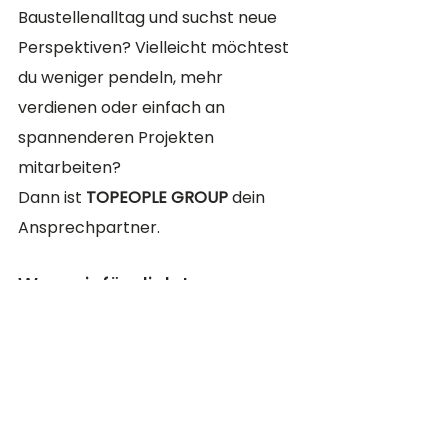
Baustellenalltag und suchst neue 
Perspektiven? Vielleicht möchtest 
du weniger pendeln, mehr 
verdienen oder einfach an 
spannenderen Projekten 
mitarbeiten?
Dann ist 
TOPEOPLE GROUP
 dein 
Ansprechpartner.
Was wir für dich tun:
Vermittlung zu 
renommierten 
Bauunternehmen
 mit 
moderner Maschinentechnik
Einsätze regional oder 
bundesweit
 – ganz nach deinen 