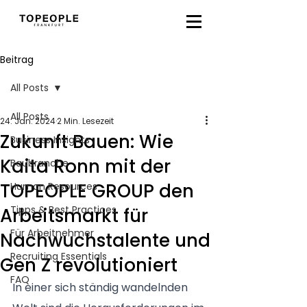
Beitrag
All Posts
All Posts
24. Jan. 2024
2 Min. Lesezeit
Zukunft Bauen: Wie
Business Insights
Kaita Ronn mit der
Baubranche
TOPEOPLE GROUP den
Human Resources
Tipps & Best Practices
Arbeitsmarkt für
Für Arbeitnehmer
Nachwuchstalente und
Recruiting Essentials
Gen Z revolutioniert
FAQ
In einer sich ständig wandelnden 