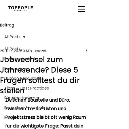
Beitrag
All Posts
All Posts
29. Dez. 2025
3 Min. Lesezeit
Jobwechsel zum
Business Insights
Jahresende? Diese 5
Baubranche
Fragen solltest du dir
Human Resources
Tipps & Best Practices
stellen
Für Arbeitnehmer
Zwischen Baustelle und Büro, 
Recruiting Essentials
zwischen To-do-Listen und 
Projektstress bleibt oft wenig Raum 
FAQ
für die wichtigste Frage: Passt dein 