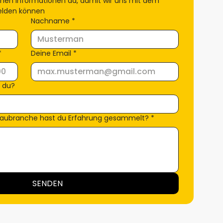
chen Informationen da, damit wir uns mit dem 
melden können
Nachname
*
*
Deine Email
*
t du?
Baubranche hast du Erfahrung gesammelt?
*
SENDEN