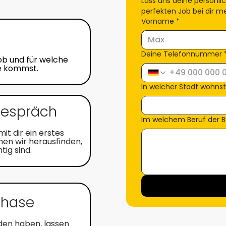
Lass uns deine persönli
perfekten Job bei dir 
Vorname
*
Deine Telefonnummer
ob und für welche
ge kommst.
In welcher Stadt wohns
Gespräch
Im welchem Beruf der 
it dir ein erstes
en wir herausfinden,
ig sind.
phase
nden haben, lassen