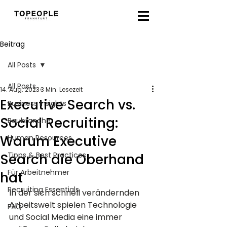
Beitrag
All Posts
All Posts
14. Aug. 2023
3 Min. Lesezeit
Executive Search vs.
Business Insights
Social Recruiting:
Baubranche
Warum Executive
Human Resources
Tipps & Best Practices
Search die Oberhand
Für Arbeitnehmer
hat
Recruiting Essentials
In der sich schnell verändernden 
Arbeitswelt spielen Technologie 
FAQ
und Social Media eine immer 