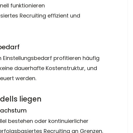
ell funktionieren
iertes Recruiting effizient und 
bedarf
instellungsbedarf profitieren häufig 
keine dauerhafte Kostenstruktur, und 
teuert werden.
ells liegen
 Wachstum
l bestehen oder kontinuierlicher 
erfolgsbasiertes Recruiting an Grenzen.