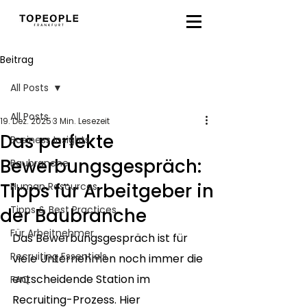
Beitrag
All Posts
All Posts
19. Dez. 2025
3 Min. Lesezeit
Das perfekte
Business Insights
Bewerbungsgespräch:
Baubranche
Tipps für Arbeitgeber in
Human Resources
Tipps & Best Practices
der Baubranche
Für Arbeitnehmer
Das Bewerbungsgespräch ist für 
Recruiting Essentials
viele Unternehmen noch immer die 
entscheidende Station im 
FAQ
Recruiting-Prozess. Hier 