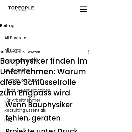
Beitrag
All Posts
All Posts
30. März
4 Min. Lesezeit
Bauphysiker finden im
Business Insights
Unternehmen: Warum
Baubranche
diese Schlüsselrolle
Human Resources
Tipps & Best Practices
zum Engpass wird
Für Arbeitnehmer
Wenn Bauphysiker 
Recruiting Essentials
fehlen, geraten 
FAQ
Projekte unter Druck