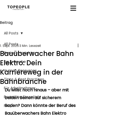
Beitrag
All Posts
All Posts
1. Sept. 2025
3 Min. Lesezeit
Bauüberwacher Bahn
Business Insights
Elektro: Dein
Baubranche
Karriereweg in der
Human Resources
Tipps & Best Practices
Bahnbranche
Für Arbeitnehmer
Du willst hoch hinaus – aber mit 
Recruiting Essentials
beiden Beinen auf sicherem 
Boden? Dann könnte der Beruf des 
FAQ
Bauüberwachers Bahn Elektro 